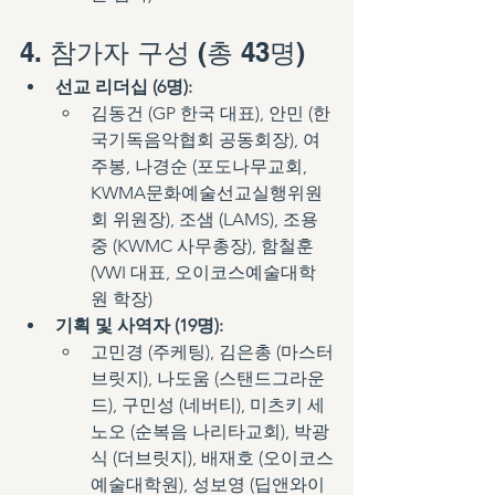
4. 참가자 구성 (총 43명)
선교 리더십 (6명):
김동건 (GP 한국 대표), 안민 (한
국기독음악협회 공동회장), 여
주봉, 나경순 (포도나무교회, 
KWMA문화예술선교실행위원
회 위원장), 조샘 (LAMS), 조용
중 (KWMC 사무총장), 함철훈 
(VWI 대표, 오이코스예술대학
원 학장)
기획 및 사역자 (19명):
고민경 (주케팅), 김은총 (마스터
브릿지), 나도움 (스탠드그라운
드), 구민성 (네버티), 미츠키 세
노오 (순복음 나리타교회), 박광
식 (더브릿지), 배재호 (오이코스
예술대학원), 성보영 (딥앤와이