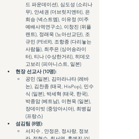
드 파운데이션), 심도성 (소리나
무), 안세권 (더브릿지엔터), 은
희승 (넥스트엠), 이유정 (미주 
예배사역연구소), 이창진 (위플
랜트), 정래욱 (노아선교단), 조
규민 (PEtER), 조항종 (다리놓는
사람들), 최주은 (싱어송라이
터), 티나 (수상한거리), 히데오 
고보리 (피아니스트, 일본)
현장 선교사 (10명):
공민 (일본), 김마라나타 (레바
논), 김찬종 (태국, HisPop), 민수
식 (일본), 박세혁 (태국, 한국), 
박종암 (베트남), 이현욱 (일본), 
장데이빗 (중앙아시아), 최병길 
(프랑스)
섬김팀 (8명):
서지수 , 안정은, 정사랑, 정보
라, 정현수, 최서영, 홍예진 (이