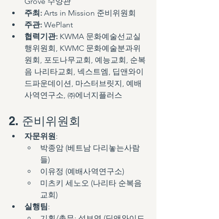
Grove 수양관
주최:
 Arts in Mission 준비위원회
주관:
 WePlant
협력기관:
 KWMA 문화예술선교실
행위원회, KWMC 문화예술분과위
원회, 포도나무교회, 예능교회, 순복
음 나리타교회, 넥스트엠, 딥앤와이
드파운데이션, 마스터브릿지, 예배
사역연구소, ㈜에너지플러스
2. 준비위원회
자문위원
: 
박종암 (베트남 다리놓는사람
들)
이유정 (예배사역연구소)
미츠키 세노오 (나리타 순복음
교회)
실행팀
:
기획/총무: 성보영 (딥앤와이드