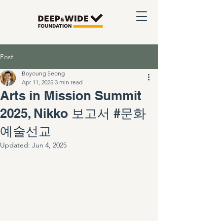
Post
Boyoung Seong
Apr 11, 2025
3 min read
Arts in Mission Summit
2025, Nikko 보고서 #문화
예술선교
Updated:
Jun 4, 2025