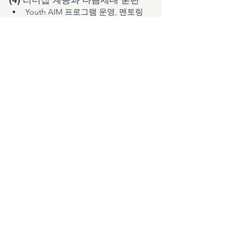
Youth AIM 프로그램 운영, 멘토링 
체계 구축
차세대 사역자 인큐베이팅 시스템 
마련
(5) 글로벌 거점 및 콘텐츠 허브 구
축
지역 허브 교회/기관 선정, 자료 아
카이브 플랫폼 구축
(6) 전략적 국제협력 및 제도권 연계
로잔, KWMA, KWMC, K-CCM 등과
의 MOU 체결 및 공동 프로젝트
신학교, 예술전문학교와의 교육연
계 및 연구 협력
(7) 운동 평가 및 스토리텔링 확산 
전략