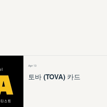
Home
About Us
Deep and Wide
CAMM
Donate
Apr 13
토바 (TOVA) 카드