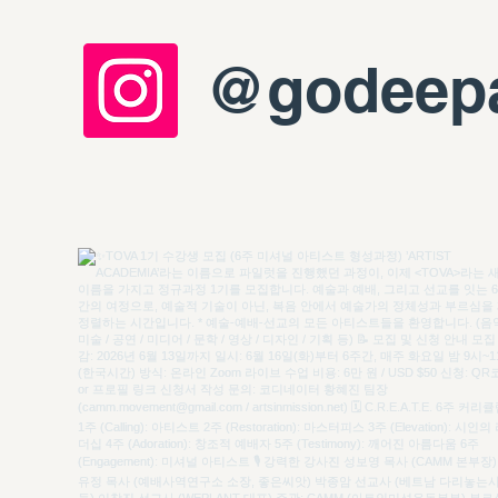
@godeep